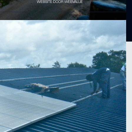
WEBSITE DOOR WEBVALUE