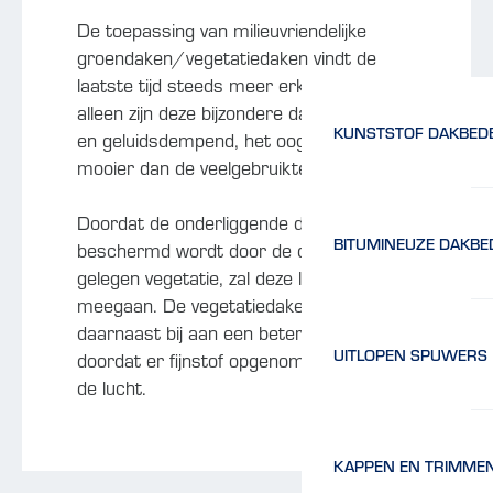
De toepassing van milieuvriendelijke
groendaken/vegetatiedaken vindt de
laatste tijd steeds meer erkenning. Niet
alleen zijn deze bijzondere daken isolerend
KUNSTSTOF DAKBED
en geluidsdempend, het oogt ook veel
mooier dan de veelgebruikte kiezeldaken.
Doordat de onderliggende dakbedekking
BITUMINEUZE DAKBE
beschermd wordt door de daarboven
gelegen vegetatie, zal deze langer
meegaan. De vegetatiedaken dragen
daarnaast bij aan een beter milieu,
UITLOPEN SPUWERS
doordat er fijnstof opgenomen wordt uit
de lucht.
KAPPEN EN TRIMME